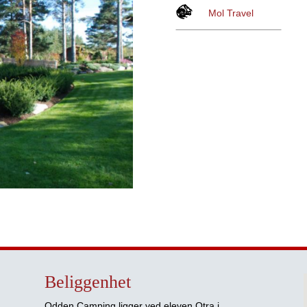
Mol Travel
Beliggenhet
Odden Camping ligger ved eleven Otra i