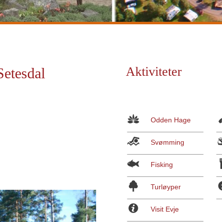
Aktiviteter
etesdal
Odden Hage
Svømming
Fisking
Turløyper
Visit Evje