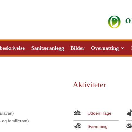
beskrivelse
Sanitæranlegg
Bilder
Overnatting
Aktiviteter
caravan)
Odden Hage
- og familierom)
Svømming