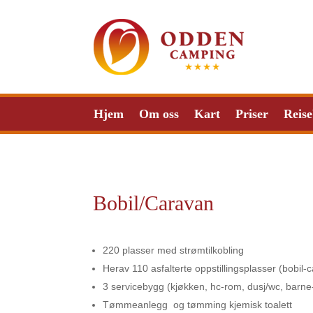
Hjem
Om oss
Kart
Priser
Reise
Bobil/Caravan
220 plasser med strømtilkobling
Herav 110 asfalterte oppstillingsplasser (bobil-
3 servicebygg (kjøkken, hc-rom, dusj/wc, barne
Tømmeanlegg og tømming kjemisk toalett