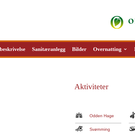
beskrivelse
Sanitæranlegg
Bilder
Overnatting
Aktiviteter
Odden Hage
Svømming