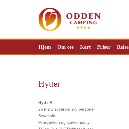
Hjem
Om oss
Kart
Priser
Reise
Hytter
Hytte A
25 m2 1 soverom 2-3 personer
Sovesofa
Minikjøkken og kjøkkenutstyr