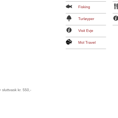
Fisking
Turløyper
Visit Evje
Mol Travel
sluttvask kr. 550,-