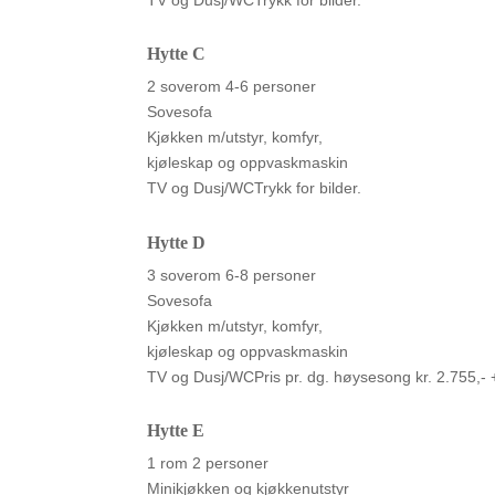
TV og Dusj/WCTrykk for bilder.
Hytte C
2 soverom 4-6 personer
Sovesofa
Kjøkken m/utstyr, komfyr,
kjøleskap og oppvaskmaskin
TV og Dusj/WCTrykk for bilder.
Hytte D
3 soverom 6-8 personer
Sovesofa
Kjøkken m/utstyr, komfyr,
kjøleskap og oppvaskmaskin
TV og Dusj/WCPris pr. dg. høysesong kr. 2.755,- + 
Hytte E
1 rom 2 personer
Minikjøkken og kjøkkenutstyr